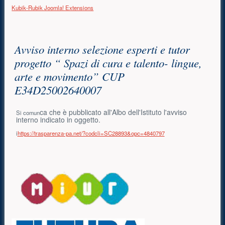
Kubik-Rubik Joomla! Extensions
Contenuto principale
Avviso interno selezione esperti e tutor
progetto “ Spazi di cura e talento- lingue,
arte e movimento” CUP
E34D25002640007
ca che è pubblicato all'Albo dell'Istituto l'avviso
Si comun
interno indicato in oggetto.
i
https://trasparenza-pa.net/?codcli=SC28893&opc=4840797
Risorse aggiuntive (colonna di destra)