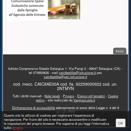
. Sal
Inizio
PIÈ DI PAGINA
Istituto Comprensivo Statale Selargius 1- Via Parigi 2 - 09047 Selargius (CA) -
tel 070850826 - mail
caic8ae00a@istruzione.it
pec
caic8ae00a@pec.istruzione.it
cod. mecc. CAIC8AE00A cod. fis. 92259000922 cod. un.
2NTMYN
Tutti i diritti riservati -
Note legali
-
Privacy
-
Elenco siti tematici
-
Cookie
policy
- sito realizzato da
Vargiuscuola.it
Dichiarazione di accessibilità
adempimento ai sensi della Legge n. 4 del 9
gennaio 2004
Messaggio di avviso
Questo sito fa utilizzo di cookies per migliorare l'esperienza di
navigazione. Per fruire del sito è necessario acconsentire o modificare
OK
le impostazioni del proprio browser. Per saperne di piu leggi l'informativa
sulla
privacy
.