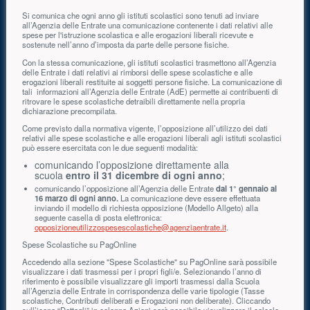
Si comunica che ogni anno gli istituti scolastici sono tenuti ad inviare
all’Agenzia
delle Entrate una comunicazione contenente i dati relativi alle
spese per l'istruzione
scolastica e alle erogazioni liberali ricevute e
sostenute nell’anno d’imposta
da parte delle
persone fisiche.
Con la stessa comunicazione, gli istituti scolastici trasmettono
all’Agenzia
delle Entrate i dati relativi ai rimborsi delle spese scolastiche e
alle
erogazioni liberali restituite ai soggetti pers
one fisiche. La comunicazione di
tali
informazioni all’A
genzia delle
E
ntrate (AdE)
permette ai contribuenti di
ritrovare le spese
scolastiche detraibili direttamente nella propria
dichiarazione precompilata.
Come previsto dalla normativa vigente, l’opposizione all’utilizzo dei dati
relativi alle spese scolastiche e alle erogazioni liberali agli istituti scolastici
può essere esercitata con le due seguenti modalità:
comunicando l’opposizione direttamente alla
scuola
entro il 31 dicembre di ogni anno
;
comunicando l’opposizione all’Agenzia delle Entrate
dal 1° gennaio al
16 marzo di ogni anno.
La comunicazione deve essere effettuata
inviando il modello di richiesta opposizione (Modello Allgeto) alla
seguente casella di posta elettronica:
opposizioneutilizzospesescolastiche@agenziaentrate.it
.
Spese Scolastiche su PagOnline
Accedendo alla sezione "Spese Scolastiche" su PagOnline sarà possibile
visualizzare i dati trasmessi per i propri figli/e. Selezionando l’anno di
riferimento è possibile visualizzare gli importi trasmessi dalla Scuola
all’Agenzia delle Entrate in corrispondenza delle varie tipologie (Tasse
scolastiche, Contributi deliberati e Erogazioni non deliberate). Cliccando