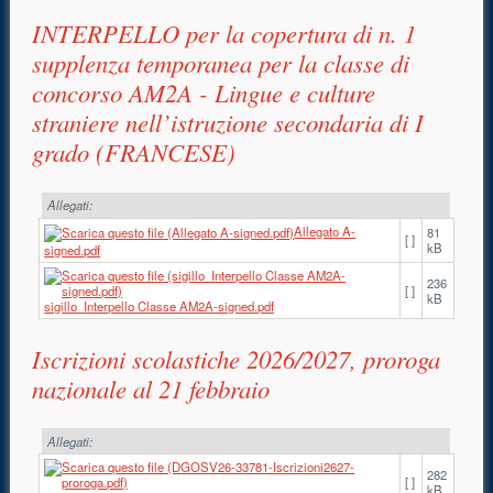
INTERPELLO per la copertura di n. 1
supplenza temporanea per la classe di
concorso AM2A - Lingue e culture
straniere nell’istruzione secondaria di I
grado (FRANCESE)
Allegati:
Allegato A-
81
[ ]
kB
signed.pdf
236
[ ]
kB
sigillo_Interpello Classe AM2A-signed.pdf
Iscrizioni scolastiche 2026/2027, proroga
nazionale al 21 febbraio
Allegati:
282
[ ]
kB