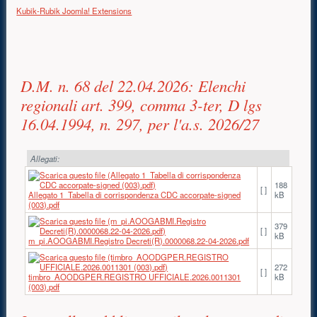
Kubik-Rubik Joomla! Extensions
Contenuto principale
D.M. n. 68 del 22.04.2026: Elenchi
regionali art. 399, comma 3-ter, D lgs
16.04.1994, n. 297, per l'a.s. 2026/27
Allegati:
188
[ ]
Allegato 1_Tabella di corrispondenza CDC accorpate-signed
kB
(003).pdf
379
[ ]
kB
m_pi.AOOGABMI.Registro Decreti(R).0000068.22-04-2026.pdf
272
[ ]
timbro_AOODGPER.REGISTRO UFFICIALE.2026.0011301
kB
(003).pdf