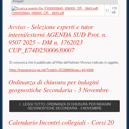
Allegati:
170
[ ]
kB
O000005843_006000_OR__5843.pdf
Avviso - Selezione esperti e tutor
interni/esterni AGENDA SUD Prot. n.
9507 2025 – DM n. 1762023
CUP_E74D25000630007
Si comunica che è pubblicato all'Albo dell'Istituto l'Avviso indicato in oggetto.
https://trasparenza-pa.net/?codcli=SC28893&opc=4414356
Ordinanza di chiusura per indagini
geognostiche Secondaria - 3 Novembre
LEGGI TUTTO: ORDINANZA DI CHIUSURA PER INDAGINI
GEOGNOSTICHE SECONDARIA - 3 NOVEMBRE
Calendario Incontri collegiali - Corsi 20