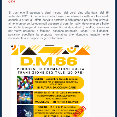
ore
Si trasmette il calendario degli incontri dei corsi sino alla data del 15
settembre 2025. Si comunica che la formazione è inserita nelle ore funzionali
annuali, è a tutti gli effetti servizio pertanto è obbligatoria per la frequenza di
almeno un corso. Le eventuali assenze ai corsi formativi devono essere fruite
tramite le tipologie di assenza consentite ai dipendenti (malattia, permesso
per motivi personali e familiari, congedo parentale, Legge 104). I docenti
potranno scegliere la proposta formativa che ritengono maggiormente
rispondente alle proprie esigenze formative.