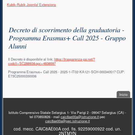
Kubik-Rubik Joomla! Extensions
Contenuto principale
Decreto di scorrimento della graduatoria -
Programma Erasmus+ Call 2025 - Gruppo
Alunni
Il Decreto è disponibile al link:
https://trasparenza-pa.net/?
codcli=SC28893&opc=4838597
Programma Erasmus+ Call 2025 - 2025-1-IT02-KA121-SCH-000340517 CUP:
E73C25000330006
. Sal
Inizio
PIÈ DI PAGINA
Istituto Comprensivo Statale Selargius 1- Via Parigi 2 - 09047 Selargius (CA) -
tel 070850826 - mail
caic8ae00a@istruzione.it
pec
caic8ae00a@pec.istruzione.it
cod. mecc. CAIC8AE00A cod. fis. 92259000922 cod. un.
2NTMYN