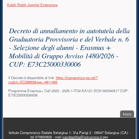
Kubik-Rubik Joomla! Extensions
Contenuto principale
Decreto di annullamento in autotutela della
Graduatoria Provvisoria e del Verbale n. 6
- Selezione degli alunni - Erasmus +
Mobilità di Gruppo Avviso 1480/2026 -
CUP: E73C25000330006
Il Decreto è disponibile al link:
https://trasparenza-pa.net/?
codcli=SC28893&opc=4811485
Programma Erasmus+ Call 2025 - 2025-1-IT02-KA121-SCH-000340517 CUP:
E73C25000330006
. Sal
Inizio
PIÈ DI PAGINA
Istituto Comprensivo Statale Selargius 1- Via Parigi 2 - 09047 Selargius (CA) -
tel 070850826 - mail
caic8ae00a@istruzione.it
pec