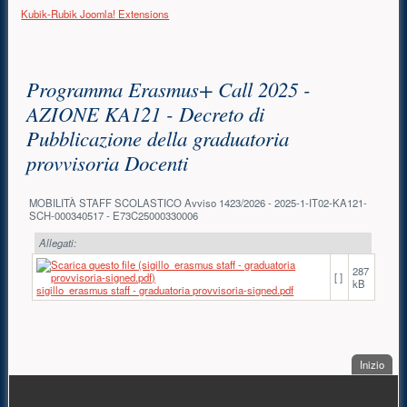
Kubik-Rubik Joomla! Extensions
Contenuto principale
Programma Erasmus+ Call 2025 -
AZIONE KA121 - Decreto di
Pubblicazione della graduatoria
provvisoria Docenti
MOBILITÀ STAFF SCOLASTICO Avviso 1423/2026 - 2025-1-IT02-KA121-
SCH-000340517 - E73C25000330006
Allegati:
287
[ ]
kB
sigillo_erasmus staff - graduatoria provvisoria-signed.pdf
. Sal
Inizio
PIÈ DI PAGINA