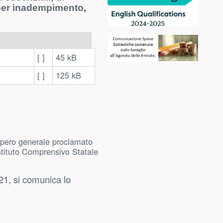
per inadempimento,
[ ]
45 kB
[ ]
125 kB
1, si comunica lo