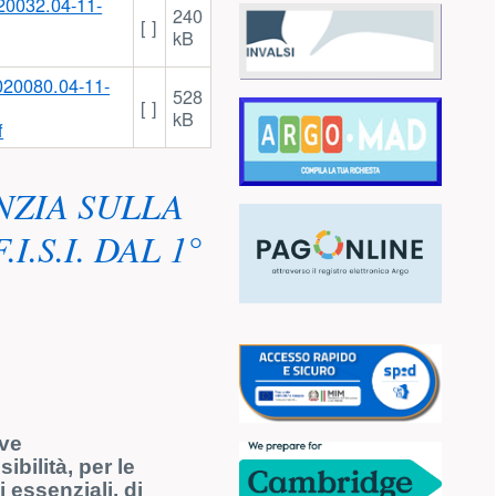
240
[ ]
kB
528
[ ]
kB
f
NZIA SULLA
.S.I. DAL 1°
eve
sibilità, per le
 essenziali, di