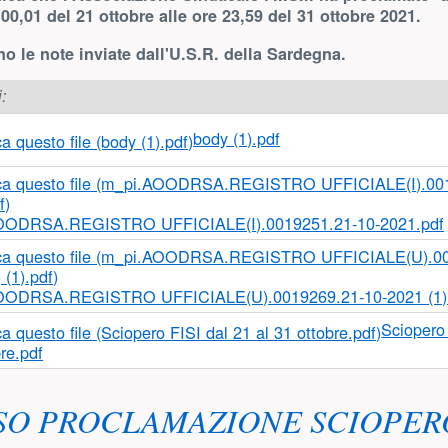
 00,01 del 21 ottobre alle ore 23,59 del 31 ottobre 2021.
no le note inviate dall'U.S.R. della Sardegna.
i:
body (1).pdf
OODRSA.REGISTRO UFFICIALE(I).0019251.21-10-2021.pdf
OODRSA.REGISTRO UFFICIALE(U).0019269.21-10-2021 (1) (
Sciopero 
re.pdf
SO PROCLAMAZIONE SCIOPE