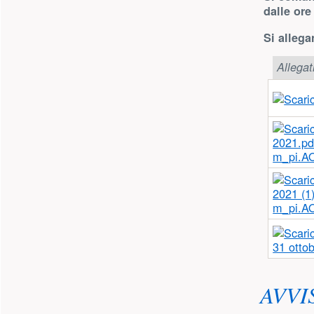
dalle ore
Si allega
Allegat
m_pi.A
m_pi.A
31 ottob
AVVI