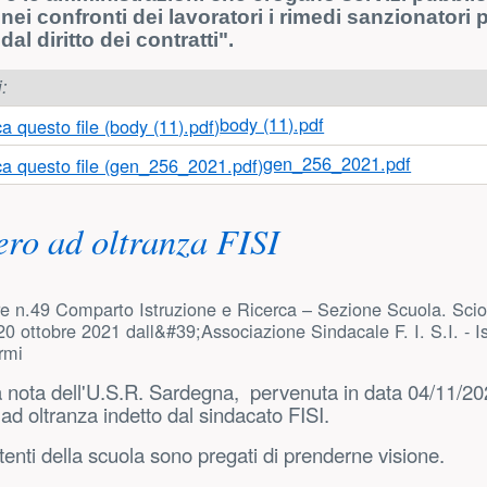
 nei confronti dei lavoratori i rimedi
sanzionatori 
dal diritto dei contratti".
i:
body (11).pdf
gen_256_2021.pdf
ero ad oltranza FISI
nota dell'U.S.R. Sardegna, pervenuta in data 04/11/202
ad oltranza indetto dal sindacato FISI.
 utenti della scuola sono pregati di prenderne visione.