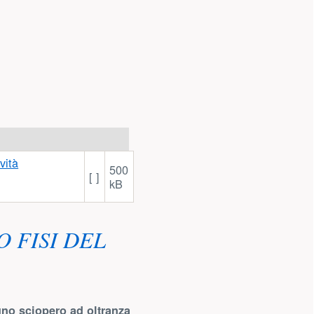
500
[ ]
kB
 FISI DEL
uno sciopero ad oltranza