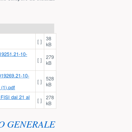
38
[ ]
kB
279
[ ]
kB
528
[ ]
kB
1).pdf
FISI dal 21 al
278
[ ]
kB
RO GENERALE