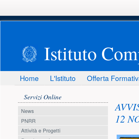
Istituto Com
Menu principale
Home
L'Istituto
Offerta Formati
Menu laterale
Conte
Servizi Online
AVVI
News
12 N
PNRR
Attività e Progetti