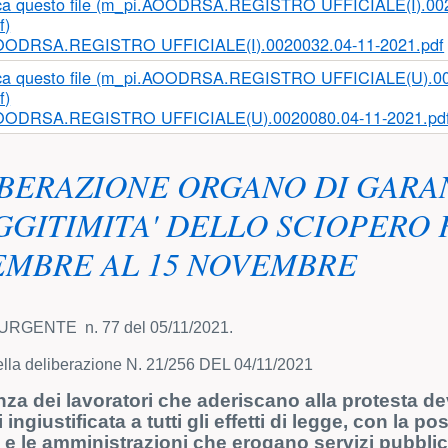
OODRSA.REGISTRO UFFICIALE(I).0020032.04-11-2021.pdf
OODRSA.REGISTRO UFFICIALE(U).0020080.04-11-2021.pd
BERAZIONE ORGANO DI GARA
GGITIMITA' DELLO SCIOPERO F.I
MBRE AL 15 NOVEMBRE
 URGENTE n. 77 del 05/11/2021.
della deliberazione N. 21/256 DEL 04/11/2021
za dei lavoratori che aderiscano alla protesta d
i
ingiustificata a tutti gli effetti di legge, con la pos
 e le amministrazio
ni
che erogano servizi pubblici