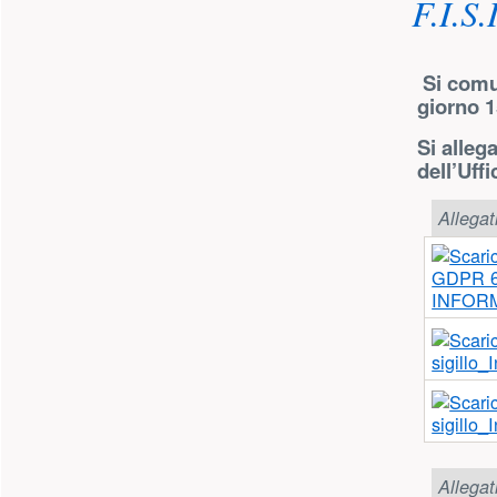
F.I.S.I
Si comu
giorno 1
Si alleg
dell’Uff
Allegat
INFORM
sigillo
sigillo
Allegat