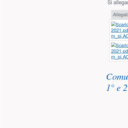
Si allega
Allegat
m_pi.A
m_pi.A
Comun
1° e 