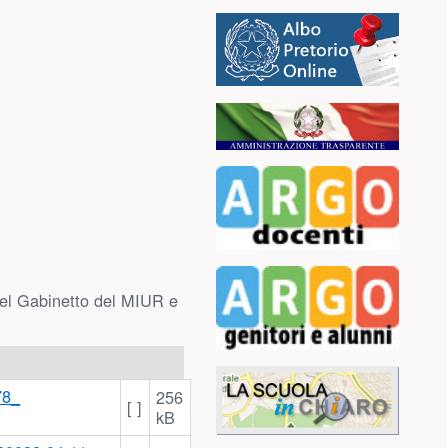
o del Gabinetto del MIUR e
78_
256
[ ]
kB