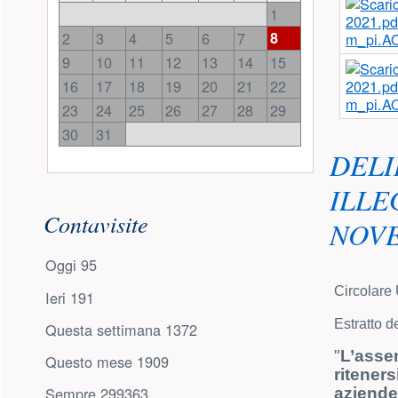
1
2
3
4
5
6
7
8
m_pi.A
9
10
11
12
13
14
15
16
17
18
19
20
21
22
m_pi.A
23
24
25
26
27
28
29
30
31
DELI
ILLE
Contavisite
NOVE
Oggi
95
Circolare
Ieri
191
Estratto 
Questa settimana
1372
"
L’assen
Questo mese
1909
riteners
Sempre
299363
aziende