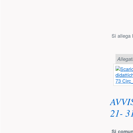
Si allega 
Allegat
73 Circ_
AVVI
21- 
Si comun