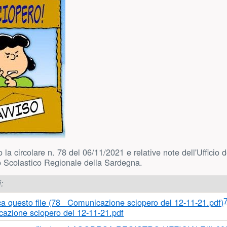
o la circolare n. 78 del 06/11/2021 e relative note dell'Uffici
io Scolastico Regionale della Sardegna.
i:
sinistra)
azione sciopero del 12-11-21.pdf