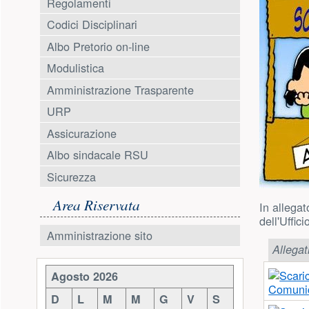
Regolamenti
Codici Disciplinari
Albo Pretorio on-line
Modulistica
Amministrazione Trasparente
URP
Assicurazione
Albo sindacale RSU
Sicurezza
Area Riservata
In allegat
dell'Uffic
Amministrazione sito
Allegat
Risorse aggiuntive (colonna di 
Agosto 2026
Comunic
D
L
M
M
G
V
S