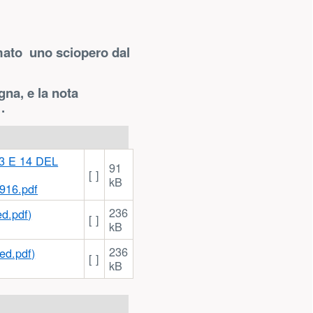
amato uno sciopero dal
gna, e la nota
.
91
[ ]
kB
916.pdf
236
[ ]
kB
236
[ ]
kB