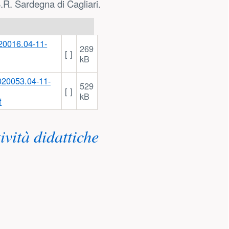
S.R. Sardegna di Cagliari.
269
[ ]
kB
529
[ ]
kB
f
ività didattiche